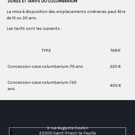
DUREE ET TARIFS
DU COLUMBARIUM
La mise à disposition des emplacements cinéraires peut être
de 15 ou 30 ans.
Les tarifs sont les suivants :
TYPE
TARIF
Concession case columbarium /15 ans
220 €
Concession case columbarium /30
400 €
ans
3 rue Auguste Coulon
23300 Saint-Priest-la-Feuille