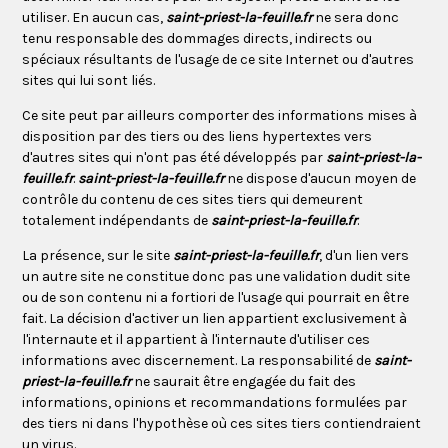
utiliser. En aucun cas,
saint-priest-la-feuille.fr
ne sera donc
tenu responsable des dommages directs, indirects ou
spéciaux résultants de l'usage de ce site Internet ou d'autres
sites qui lui sont liés.
Ce site peut par ailleurs comporter des informations mises à
disposition par des tiers ou des liens hypertextes vers
d'autres sites qui n'ont pas été développés par
saint-priest-la-
feuille.fr
.
saint-priest-la-feuille.fr
ne dispose d'aucun moyen de
contrôle du contenu de ces sites tiers qui demeurent
totalement indépendants de
saint-priest-la-feuille.fr
.
La présence, sur le site
saint-priest-la-feuille.fr
, d'un lien vers
un autre site ne constitue donc pas une validation dudit site
ou de son contenu ni a fortiori de l'usage qui pourrait en être
fait. La décision d'activer un lien appartient exclusivement à
l'internaute et il appartient à l'internaute d'utiliser ces
informations avec discernement. La responsabilité de
saint-
priest-la-feuille.fr
ne saurait être engagée du fait des
informations, opinions et recommandations formulées par
des tiers ni dans l'hypothèse où ces sites tiers contiendraient
un virus.