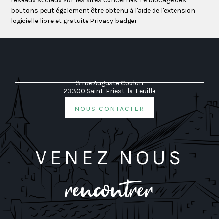
réseaux sociaux sur les sites concernés. Le blocage des
boutons peut également être obtenu à l'aide de l'extension
logicielle libre et gratuite
Privacy badger
3 rue Auguste Coulon
23300 Saint-Priest-la-Feuille
nous contacter
venez nou
s
rencontrer